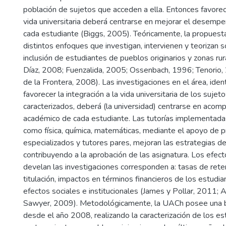
población de sujetos que acceden a ella. Entonces favorece
vida universitaria deberá centrarse en mejorar el desem
cada estudiante (Biggs, 2005). Teóricamente, la propues
distintos enfoques que investigan, intervienen y teorizan s
inclusión de estudiantes de pueblos originarios y zonas rur
Díaz, 2008; Fuenzalida, 2005; Ossenbach, 1996; Tenorio,
de la Frontera, 2008). Las investigaciones en el área, iden
favorecer la integración a la vida universitaria de los suje
caracterizados, deberá (la universidad) centrarse en aco
académico de cada estudiante. Las tutorías implementada
como física, química, matemáticas, mediante el apoyo de p
especializados y tutores pares, mejoran las estrategias de
contribuyendo a la aprobación de las asignatura. Los efec
develan las investigaciones corresponden a: tasas de rete
titulación, impactos en términos financieros de los estudian
efectos sociales e institucionales (James y Pollar, 2011; A
Sawyer, 2009). Metodológicamente, la UACh posee una b
desde el año 2008, realizando la caracterización de los es