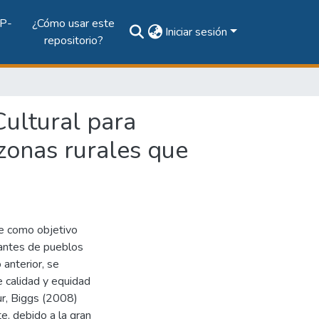
P-
¿Cómo usar este
Iniciar sesión
repositorio?
ultural para
 zonas rurales que
e como objetivo
diantes de pueblos
 anterior, se
e calidad y equidad
ur, Biggs (2008)
e, debido a la gran