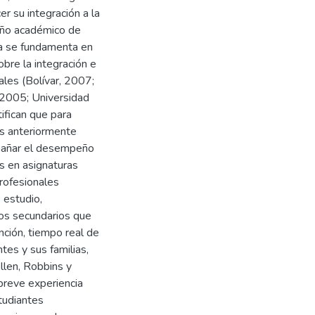
r su integración a la
peño académico de
ta se fundamenta en
obre la integración e
ales (Bolívar, 2007;
 2005; Universidad
tifican que para
tos anteriormente
mpañar el desempeño
s en asignaturas
rofesionales
 estudio,
tos secundarios que
nción, tiempo real de
tes y sus familias,
llen, Robbins y
reve experiencia
tudiantes