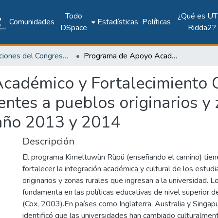
Todo
¿Qué es UT
Comunidades
Estadísticas
Políticas
DSpace
Ridda2?
Publicaciones del Congreso Internacional CLABES
Programa de Apoyo Académico y Fortalecimiento Cultural para estudiantes pertenecientes a pueblos originarios y zonas rurales que ingresan a la UACH, año 2013 y 2014
adémico y Fortalecimiento C
entes a pueblos originarios y
año 2013 y 2014
Descripción
El programa Kimeltuwün Rüpü (enseñando el camino) tien
fortalecer la integración académica y cultural de los estu
originarios y zonas rurales que ingresan a la universidad. Lo
fundamenta en las políticas educativas de nivel superior d
(Cox, 2003).En países como Inglaterra, Australia y Singap
identificó que las universidades han cambiado culturalment