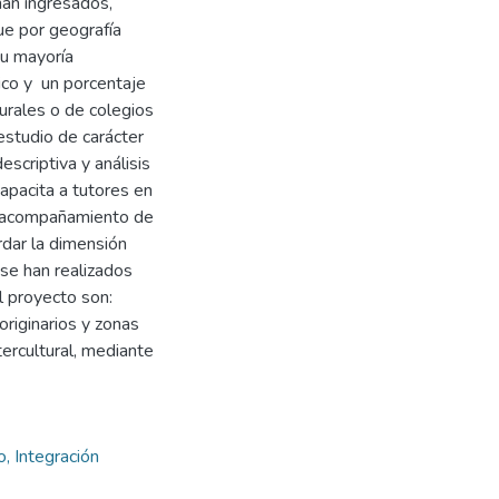
han ingresados,
ue por geografía
su mayoría
ico y un porcentaje
urales o de colegios
studio de carácter
escriptiva y análisis
apacita a tutores en
 al acompañamiento de
dar la dimensión
s se han realizados
l proyecto son:
originarios y zonas
tercultural, mediante
, Integración