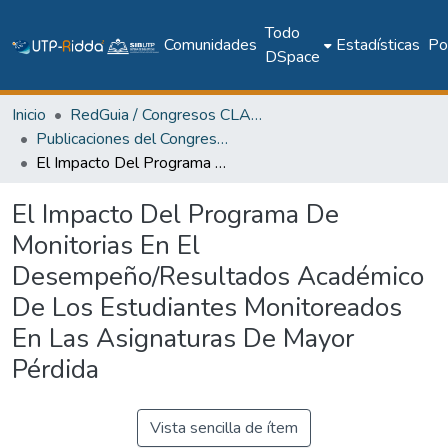
Todo
Comunidades
Estadísticas
Pol
DSpace
Inicio
RedGuia / Congresos CLABES
Publicaciones del Congreso Internacional CLABES
El Impacto Del Programa De Monitorias En El Desempeño/Resultados Académico De Los Estudiantes Monitoreados En Las Asignaturas De Mayor Pérdida
El Impacto Del Programa De
Monitorias En El
Desempeño/Resultados Académico
De Los Estudiantes Monitoreados
En Las Asignaturas De Mayor
Pérdida
Vista sencilla de ítem