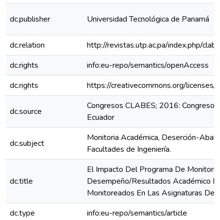
dc.publisher
Universidad Tecnológica de Panamá
dc.relation
http://revistas.utp.ac.pa/index.php/cl
dc.rights
info:eu-repo/semantics/openAccess
dc.rights
https://creativecommons.org/licenses/
Congresos CLABES; 2016: Congreso C
dc.source
Ecuador
Monitoria Académica, Deserción-Aband
dc.subject
Facultades de Ingeniería.
El Impacto Del Programa De Monitoria
dc.title
Desempeño/Resultados Académico De
Monitoreados En Las Asignaturas De 
dc.type
info:eu-repo/semantics/article