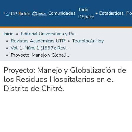
Todo
Comunidades
Estadísticas
Pol
DSpace
Inicio
Editorial Universitaria y Publicaciones Seriadas
Revistas Académicas UTP
Tecnología Hoy
Vol. 1, Núm. 1 (1997): Revista Tecnología Hoy
Proyecto: Manejo y Globalización de los Residuos Hospitalarios en el Distrito de Chitré.
Proyecto: Manejo y Globalización de
los Residuos Hospitalarios en el
Distrito de Chitré.