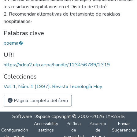
los residuos hospitalarios en el Distrito de Chitré.
2. Recomendar alternativas de tratamiento de residuos
hospitalarios.·
Palabras clave
poema�
URI
https://ridda2.utp.ac.pa/handle/123456789/2319
Colecciones
Vol. 1, Núm. 1 (1997): Revista Tecnología Hoy
Página completa del ítem
Software DSpace
copyright © 2002-2026
LYRASIS
Accessibility
Política
Acuerdo
Enviar
Configuración
settings
de
de
Sugerencias
de cookies
privacidad
usuario