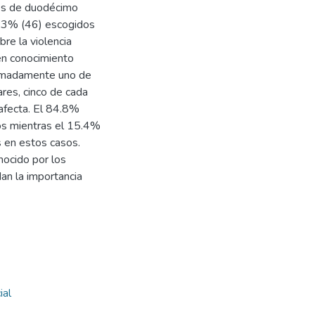
tes de duodécimo
 23% (46) escogidos
bre la violencia
en conocimiento
ximadamente uno de
res, cinco de cada
 afecta. El 84.8%
os mientras el 15.4%
s en estos casos.
nocido por los
an la importancia
ial