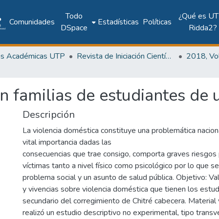
Todo
¿Qué es UT
Comunidades
Estadísticas
Políticas
DSpace
Ridda2?
as Académicas UTP
Revista de Iniciación Científica
n familias de estudiantes de 
Descripción
La violencia doméstica constituye una problemática naciona
vital importancia dadas las
consecuencias que trae consigo, comporta graves riesgos p
víctimas tanto a nivel físico como psicológico por lo que s
problema social y un asunto de salud pública. Objetivo: Va
y vivencias sobre violencia doméstica que tienen los estu
secundario del corregimiento de Chitré cabecera. Materia
realizó un estudio descriptivo no experimental, tipo transv