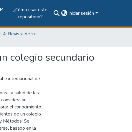
P-
¿Cómo usar este
Iniciar sesión
repositorio?
2018, Vol. 4: Revista de Iniciación Científica, Edición Especial
un colegio secundario
l e internacional de
ara la salud de las
e considera un
lorar el conocimiento
diantes de un colegio
l y Métodos: Se
ersal basado en la