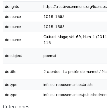
dc.rights
https://creativecommons.org/licenses/
dc.source
1018-1563
dc.source
1018-1563
Cultural Maga; Vol. 69, Núm. 1 (2011)
dc.source
115
dc.subject
poemai
dc.title
2 cuentos- La prisión de mármol / Nan
dc.type
info:eu-repo/semantics/article
dc.type
info:eu-repo/semantics/publishedVersi
Colecciones