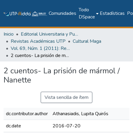
Todo
Comunidades
Estadísticas
Pol
DSpace
Inicio
Editorial Universitaria y Publicaciones Seriadas
Revistas Académicas UTP
Cultural Maga
Vol. 69, Núm. 1 (2011): Revista Maga
2 cuentos- La prisión de mármol / Nanette
2 cuentos- La prisión de mármol /
Nanette
Vista sencilla de ítem
dc.contributor.author
Athanasiadis, Lupita Quirós
dc.date
2016-07-20