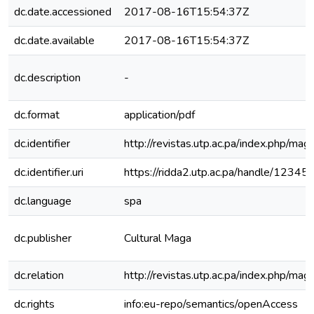
dc.date.accessioned
2017-08-16T15:54:37Z
dc.date.available
2017-08-16T15:54:37Z
dc.description
-
dc.format
application/pdf
dc.identifier
http://revistas.utp.ac.pa/index.php/mag
dc.identifier.uri
https://ridda2.utp.ac.pa/handle/123
dc.language
spa
dc.publisher
Cultural Maga
dc.relation
http://revistas.utp.ac.pa/index.php/mag
dc.rights
info:eu-repo/semantics/openAccess