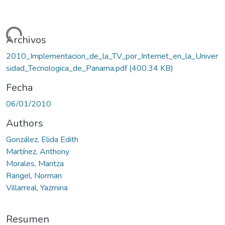
ando...
Archivos
2010_Implementacion_de_la_TV_por_Internet_en_la_Univer
sidad_Tecnologica_de_Panama.pdf
(400.34 KB)
Fecha
06/01/2010
Authors
González, Elida Edith
Martínez, Anthony
Morales, Maritza
Rangel, Norman
Villarreal, Yazmina
Resumen