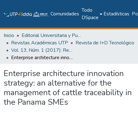
Todo
Comunidades
Estadísticas
Pol
DSpace
Inicio
Editorial Universitaria y Publicaciones Seriadas
Revistas Académicas UTP
Revista de I+D Tecnológico
Vol. 13, Núm. 1 (2017): Revista I+D Tecnológico
Enterprise architecture innovation strategy: an alternative for the management of cattle traceability in the Panama SMEs
Enterprise architecture innovation
strategy: an alternative for the
management of cattle traceability in
the Panama SMEs