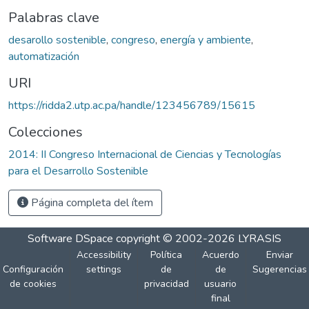
Palabras clave
desarollo sostenible
,
congreso
,
energía y ambiente
,
automatización
URI
https://ridda2.utp.ac.pa/handle/123456789/15615
Colecciones
2014: II Congreso Internacional de Ciencias y Tecnologías
para el Desarrollo Sostenible
Página completa del ítem
Software DSpace
copyright © 2002-2026
LYRASIS
Accessibility
Política
Acuerdo
Enviar
Configuración
settings
de
de
Sugerencias
de cookies
privacidad
usuario
final