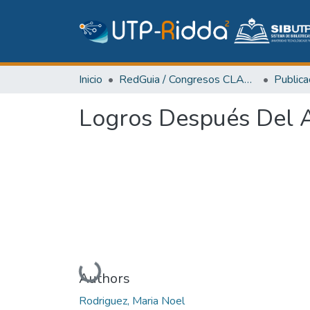
Inicio
RedGuia / Congresos CLABES
Logros Después Del A
Cargando...
Authors
Rodriguez, Maria Noel