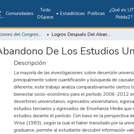
Todo
¿Qué es UT
Comunidades
Estadísticas
Políticas
DSpace
Ridda2?
Publicaciones del Congreso Internacional CLABES
Logros Después Del Abandono De Los Estudios Universitarios
bandono De Los Estudios Uni
Descripción
La mayoría de las investigaciones sobre deserción universi
principalmente sobre cuantificación y búsqueda de causale
diferente, este trabajo analiza comparativamente ciertos l
bienestar socio-económico para el período 2006-2012 e
desertores universitarios, egresados universitarios, egres
estudios terciarios y egresados de Enseñanza Media que 
estudios durante el período. Con base en la perspectiva d
Wise (1983), según la cual el haber transitado por la unive
graduarse, permite al estudiante descubrir información val