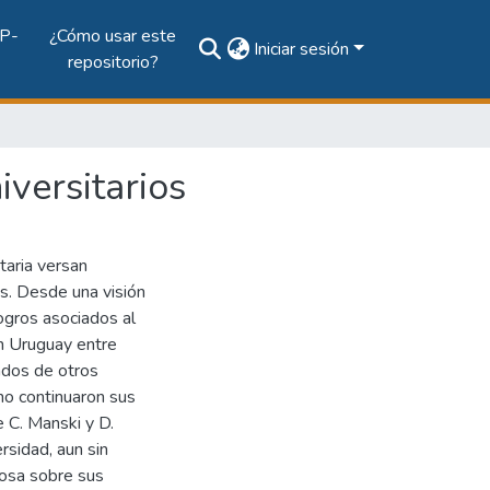
P-
¿Cómo usar este
Iniciar sesión
repositorio?
versitarios
taria versan
s. Desde una visión
ogros asociados al
n Uruguay entre
ados de otros
no continuaron sus
e C. Manski y D.
rsidad, aun sin
iosa sobre sus