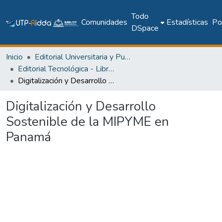
Todo
Comunidades
Estadísticas
Pol
DSpace
Inicio
Editorial Universitaria y Publicaciones Seriadas
Editorial Tecnológica - Libros académicos, científicos y técnicos
Digitalización y Desarrollo Sostenible de la MIPYME en Panamá
Digitalización y Desarrollo
Sostenible de la MIPYME en
Panamá