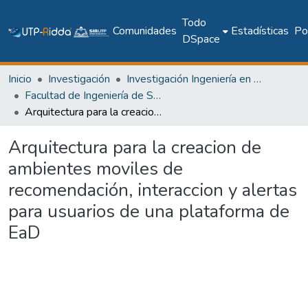
Todo
Comunidades
Estadísticas
Pol
DSpace
Inicio
Investigación
Investigación Ingeniería en computación e informática
Facultad de Ingeniería de Sistemas Computacionales
Arquitectura para la creacion de ambientes moviles de recomendación, interaccion y alertas para usuarios de una plataforma de EaD
Arquitectura para la creacion de
ambientes moviles de
recomendación, interaccion y alertas
para usuarios de una plataforma de
EaD