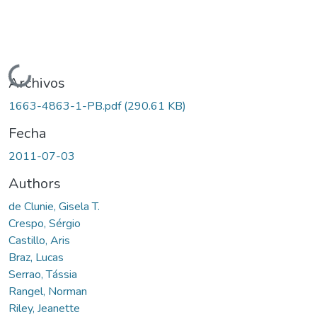
Cargando...
Archivos
1663-4863-1-PB.pdf
(290.61 KB)
Fecha
2011-07-03
Authors
de Clunie, Gisela T.
Crespo, Sérgio
Castillo, Aris
Braz, Lucas
Serrao, Tássia
Rangel, Norman
Riley, Jeanette