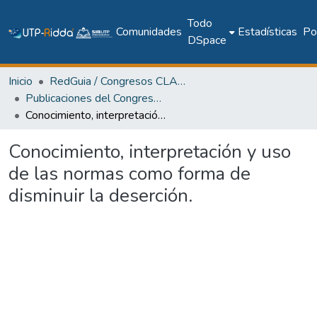
Todo
Comunidades
Estadísticas
Pol
DSpace
Inicio
RedGuia / Congresos CLABES
Publicaciones del Congreso Internacional CLABES
Conocimiento, interpretación y uso de las normas como forma de disminuir la deserción.
Conocimiento, interpretación y uso
de las normas como forma de
disminuir la deserción.