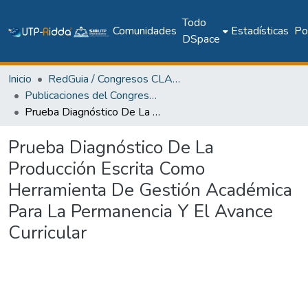
Todo
Comunidades
Estadísticas
Pol
DSpace
Inicio
RedGuia / Congresos CLABES
Publicaciones del Congreso Internacional CLABES
Prueba Diagnóstico De La Producción Escrita Como Herramienta De Gestión Académica Para La Permanencia Y El Avance Curricular
Prueba Diagnóstico De La
Producción Escrita Como
Herramienta De Gestión Académica
Para La Permanencia Y El Avance
Curricular