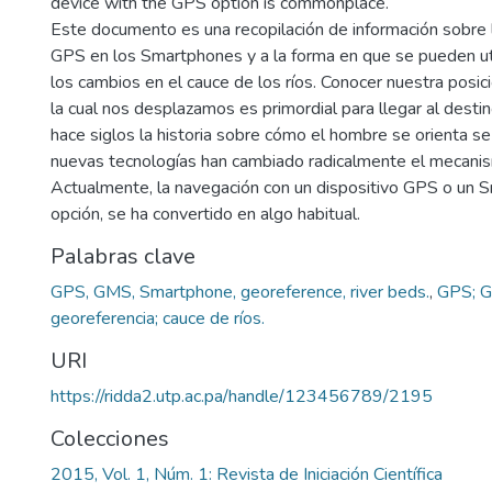
device with the GPS option is commonplace.
Este documento es una recopilación de información sobre 
GPS en los Smartphones y a la forma en que se pueden uti
los cambios en el cauce de los ríos. Conocer nuestra posició
la cual nos desplazamos es primordial para llegar al desti
hace siglos la historia sobre cómo el hombre se orienta se 
nuevas tecnologías han cambiado radicalmente el mecanism
Actualmente, la navegación con un dispositivo GPS o un 
opción, se ha convertido en algo habitual.
Palabras clave
GPS, GMS, Smartphone, georeference, river beds.
,
GPS; G
georeferencia; cauce de ríos.
URI
https://ridda2.utp.ac.pa/handle/123456789/2195
Colecciones
2015, Vol. 1, Núm. 1: Revista de Iniciación Científica