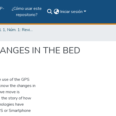
P-
¿Cómo usar este
Iniciar sesión
repositorio?
2015, Vol. 1, Núm. 1: Revista de Iniciación Científica
ANGES IN THE BED
he use of the GPS
know the changes in
 we move is
s the story of how
hnologies have
GPS or Smartphone