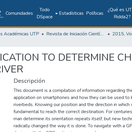
Todo
¿Qué es UT
Comunidades
Estadísticas
Políticas
DSpace
Ridda2?
as Académicas UTP
Revista de Iniciación Científica
CATION TO DETERMINE CH
RIVER
Descripción
This document is a compilation of information regarding t
application on smartphones and how they can be used to 
riverbeds. Knowing our position and the direction in which
fundamental to reach the correct destination. For centurie
man determine its orientation repeats itself, but new tec
radically changed the way it is done. To navigate with a 