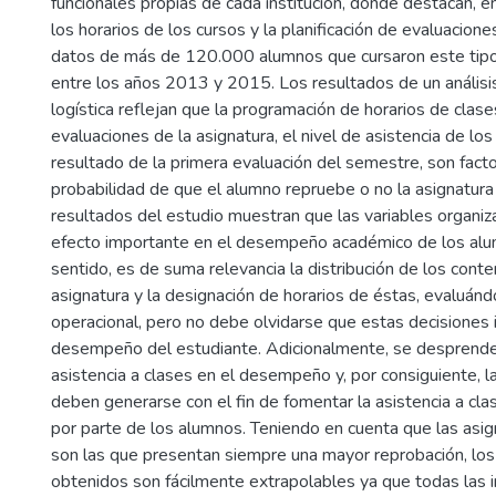
funcionales propias de cada institución, donde destacan, e
los horarios de los cursos y la planificación de evaluacion
datos de más de 120.000 alumnos que cursaron este tipo
entre los años 2013 y 2015. Los resultados de un análisi
logística reflejan que la programación de horarios de clas
evaluaciones de la asignatura, el nivel de asistencia de lo
resultado de la primera evaluación del semestre, son fact
probabilidad de que el alumno repruebe o no la asignatura
resultados del estudio muestran que las variables organiz
efecto importante en el desempeño académico de los alu
sentido, es de suma relevancia la distribución de los cont
asignatura y la designación de horarios de éstas, evaluándo
operacional, pero no debe olvidarse que estas decisiones 
desempeño del estudiante. Adicionalmente, se desprende 
asistencia a clases en el desempeño y, por consiguiente, l
deben generarse con el fin de fomentar la asistencia a cla
por parte de los alumnos. Teniendo en cuenta que las asig
son las que presentan siempre una mayor reprobación, los
obtenidos son fácilmente extrapolables ya que todas las i