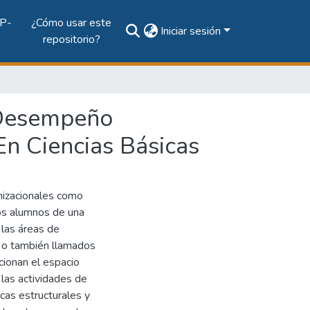
P-
¿Cómo usar este
Iniciar sesión
repositorio?
l Desempeño
n Ciencias Básicas
anizacionales como
los alumnos de una
 las áreas de
s o también llamados
cionan el espacio
las actividades de
icas estructurales y