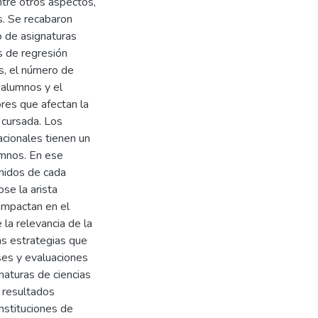
ntre otros aspectos,
es. Se recabaron
 de asignaturas
s de regresión
es, el número de
s alumnos y el
ores que afectan la
 cursada. Los
acionales tienen un
mnos. En ese
enidos de cada
se la arista
impactan en el
la relevancia de la
as estrategias que
ses y evaluaciones
naturas de ciencias
 resultados
nstituciones de