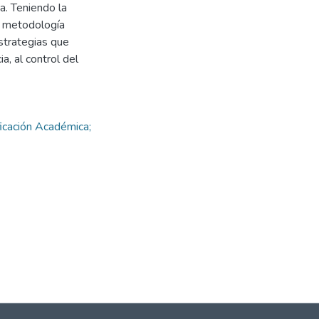
a. Teniendo la
a metodología
estrategias que
a, al control del
icación Académica;