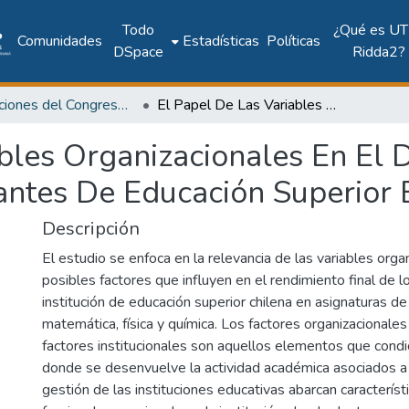
Todo
¿Qué es UT
Comunidades
Estadísticas
Políticas
DSpace
Ridda2?
Publicaciones del Congreso Internacional CLABES
El Papel De Las Variables Organizacionales En El Desempeño Académico De Estudiantes De Educación Superior En Ciencias Básicas
ables Organizacionales En E
ntes De Educación Superior E
Descripción
El estudio se enfoca en la relevancia de las variables org
posibles factores que influyen en el rendimiento final de 
institución de educación superior chilena en asignaturas de
matemática, física y química. Los factores organizacionale
factores institucionales son aquellos elementos que condi
donde se desenvuelve la actividad académica asociados a 
gestión de las instituciones educativas abarcan característ