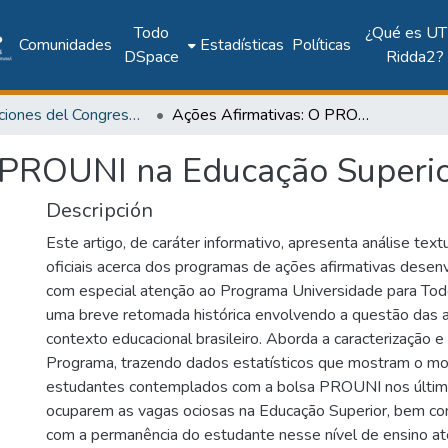
Todo
¿Qué es UT
Comunidades
Estadísticas
Políticas
DSpace
Ridda2?
Publicaciones del Congreso Internacional CLABES
Ações Afirmativas: O PROUNI na Educação Superior Brasileira
 PROUNI na Educação Superior
Descripción
Este artigo, de caráter informativo, apresenta análise te
oficiais acerca dos programas de ações afirmativas desenv
com especial atenção ao Programa Universidade para To
uma breve retomada histórica envolvendo a questão das a
contexto educacional brasileiro. Aborda a caracterização 
Programa, trazendo dados estatísticos que mostram o m
estudantes contemplados com a bolsa PROUNI nos últim
ocuparem as vagas ociosas na Educação Superior, bem co
com a permanência do estudante nesse nível de ensino até