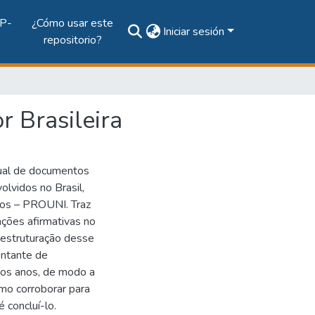
P-
¿Cómo usar este
Iniciar sesión
repositorio?
 Brasileira
xtual de documentos
olvidos no Brasil,
dos – PROUNI. Traz
ções afirmativas no
e estruturação desse
ontante de
os anos, de modo a
mo corroborar para
 concluí-lo.