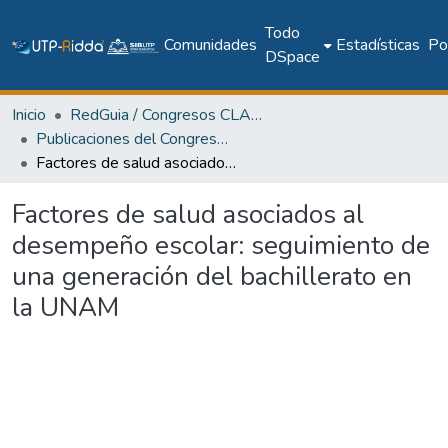
Todo
Comunidades
Estadísticas
Pol
DSpace
Inicio
RedGuia / Congresos CLABES
Publicaciones del Congreso Internacional CLABES
Factores de salud asociados al desempeño escolar: seguimiento de una generación del bachillerato en la UNAM
Factores de salud asociados al
desempeño escolar: seguimiento de
una generación del bachillerato en
la UNAM