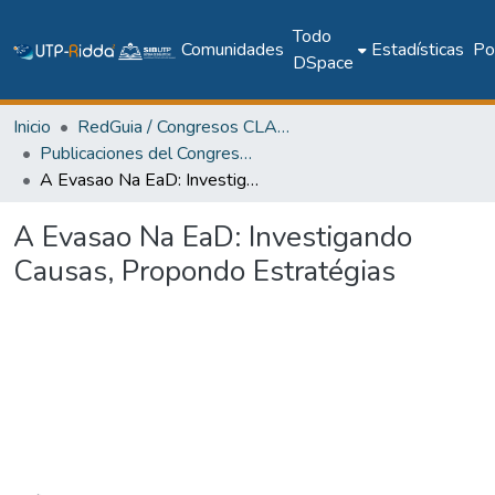
Todo
Comunidades
Estadísticas
Pol
DSpace
Inicio
RedGuia / Congresos CLABES
Publicaciones del Congreso Internacional CLABES
A Evasao Na EaD: Investigando Causas, Propondo Estratégias
A Evasao Na EaD: Investigando
Causas, Propondo Estratégias
Cargando...