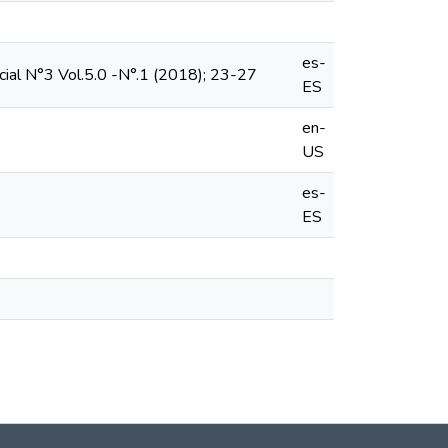
es-
special N°3 Vol.5.0 -N°.1 (2018); 23-27
ES
en-
US
es-
ES