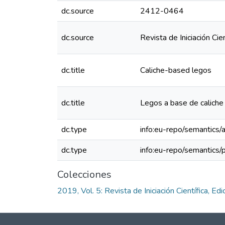
dc.source
2412-0464
dc.source
Revista de Iniciación Cie
dc.title
Caliche-based legos
dc.title
Legos a base de caliche
dc.type
info:eu-repo/semantics/a
dc.type
info:eu-repo/semantics/
Colecciones
2019, Vol. 5: Revista de Iniciación Científica, Edi