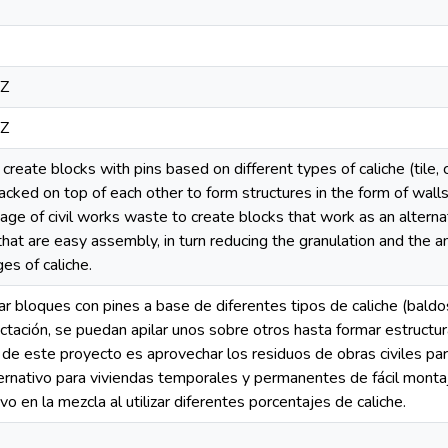
6Z
6Z
create blocks with pins based on different types of caliche (tile,
cked on top of each other to form structures in the form of walls t
tage of civil works waste to create blocks that work as an altern
at are easy assembly, in turn reducing the granulation and the 
es of caliche.
r bloques con pines a base de diferentes tipos de caliche (baldosa
tación, se puedan apilar unos sobre otros hasta formar estructu
 de este proyecto es aprovechar los residuos de obras civiles p
ernativo para viviendas temporales y permanentes de fácil montaje
o en la mezcla al utilizar diferentes porcentajes de caliche.