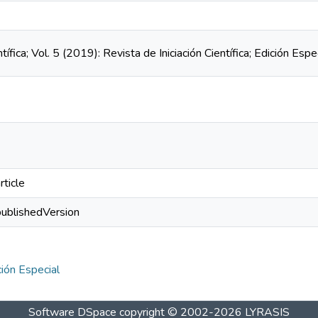
ntífica; Vol. 5 (2019): Revista de Iniciación Científica; Edición E
rticle
publishedVersion
ción Especial
Software DSpace
copyright © 2002-2026
LYRASIS