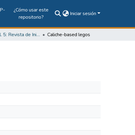
P-
¿Cómo usar este
Iniciar sesión
repositorio?
2019, Vol. 5: Revista de Iniciación Científica, Edición Especial
Caliche-based legos