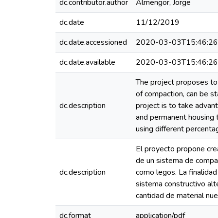
dc.contributor.author
Almengor, Jorge
dc.date
11/12/2019
dc.date.accessioned
2020-03-03T15:46:2
dc.date.available
2020-03-03T15:46:2
The project proposes to 
of compaction, can be sta
dc.description
project is to take advan
and permanent housing th
using different percentag
El proyecto propone crea
de un sistema de compac
dc.description
como legos. La finalidad
sistema constructivo alt
cantidad de material nuev
dc.format
application/pdf