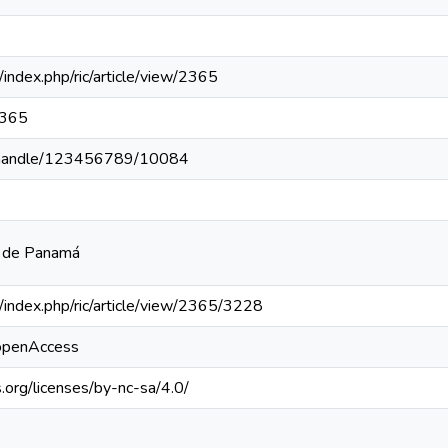
a/index.php/ric/article/view/2365
2365
pa/handle/123456789/10084
a de Panamá
pa/index.php/ric/article/view/2365/3228
/openAccess
.org/licenses/by-nc-sa/4.0/