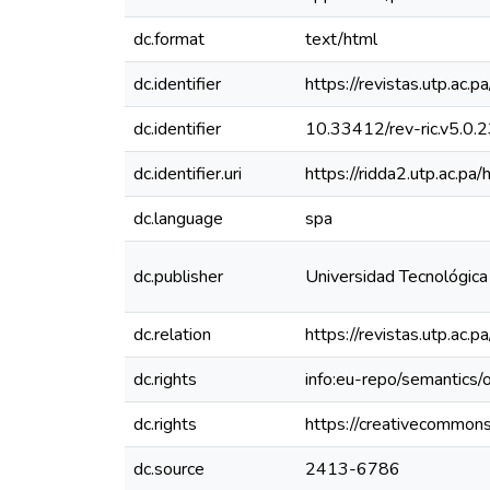
dc.format
text/html
dc.identifier
https://revistas.utp.ac.p
dc.identifier
10.33412/rev-ric.v5.0.
dc.identifier.uri
https://ridda2.utp.ac.
dc.language
spa
dc.publisher
Universidad Tecnológic
dc.relation
https://revistas.utp.ac.
dc.rights
info:eu-repo/semantics
dc.rights
https://creativecommons
dc.source
2413-6786