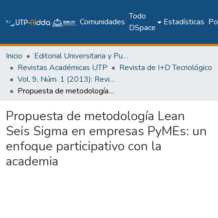
Todo
Comunidades
Estadísticas
Pol
DSpace
Inicio
Editorial Universitaria y Publicaciones Seriadas
Revistas Académicas UTP
Revista de I+D Tecnológico
Vol. 9, Núm. 1 (2013): Revista I+D Tecnológico
Propuesta de metodología Lean Seis Sigma en empresas PyMEs: un enfoque participativo con la academia
Propuesta de metodología Lean
Seis Sigma en empresas PyMEs: un
enfoque participativo con la
academia