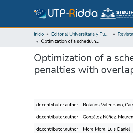
Inicio
Editorial Universitaria y Publicaciones Seriadas
Revist
Optimization of a scheduling problem with early and quadratic tardy penalties with overlapping jobs
Optimization of a sch
penalties with overla
dc.contributor.author
Bolaños Valenciano, Cam
dc.contributor.author
González Núñez, Mauren
dc.contributor.author
Mora Mora, Luis Daniel