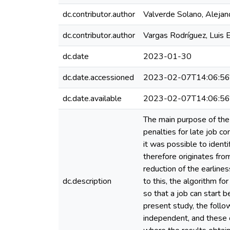
dc.contributor.author
Valverde Solano, Alejan
dc.contributor.author
Vargas Rodríguez, Luis 
dc.date
2023-01-30
dc.date.accessioned
2023-02-07T14:06:5
dc.date.available
2023-02-07T14:06:5
The main purpose of the 
penalties for late job co
it was possible to ident
therefore originates from
reduction of the earlines
dc.description
to this, the algorithm fo
so that a job can start b
present study, the follow
independent, and these c