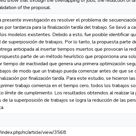
ed show that through the overlapping of jobs, the reduction of la
lidation of the proposal.
 la presente investigación es resolver el problema de secuenciació
s por tardanza para la finalización tardía del trabajo. Se llevó a 
en los modelos existentes. Debido a esto, fue posible identificar 
ad de superposición de trabajos. Por lo tanto, la propuesta parte
ntrega anticipada al insertar tiempos muertos que provocan la red
propuesto parte de un método heurístico que proporciona una solu
ar tiempo de inactividad que genera una primera optimización se
rabajos de modo que un trabajo pueda comenzar antes de que se c
nalización por finalización tardía. Para este estudio, se hicieron l
l primer trabajo comienza en el tiempo cero, todos los trabajos 
o límite de cumplimiento. Los resultados obtenidos al realizar la
de la superposición de trabajos se logra la reducción de las penal
ta.
a/index.php/ric/article/view/3568