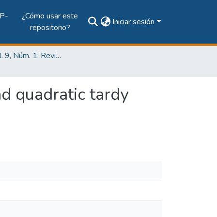
P-
¿Cómo usar este
Iniciar sesión
repositorio?
2023, Vol. 9, Núm. 1: Revista de Iniciación Científica
d quadratic tardy