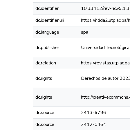
dc.identifier
10.33412/rev-ric.v9.1.
dc.identifier.uri
https://ridda2.utp.ac.
dc.language
spa
dc.publisher
Universidad Tecnológic
dc.relation
https://revistas.utp.ac.
dc.rights
Derechos de autor 2023 R
dc.rights
http://creativecommons.
dc.source
2413-6786
dc.source
2412-0464