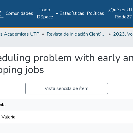
Todo
¿Qué es UT
Comunidades
Estadísticas
Políticas
DSpace
Ridda2?
as Académicas UTP
Revista de Iniciación Científica
eduling problem with early an
pping jobs
Vista sencilla de ítem
ila
 Valeria