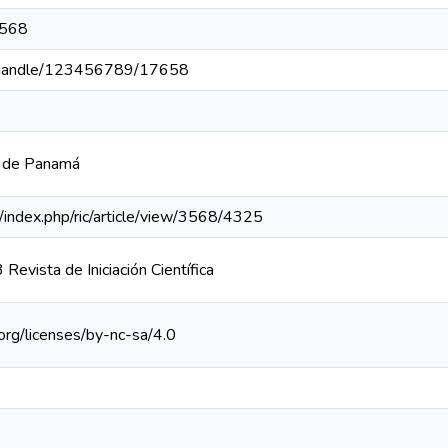
3568
pa/handle/123456789/17658
a de Panamá
pa/index.php/ric/article/view/3568/4325
evista de Iniciación Científica
org/licenses/by-nc-sa/4.0