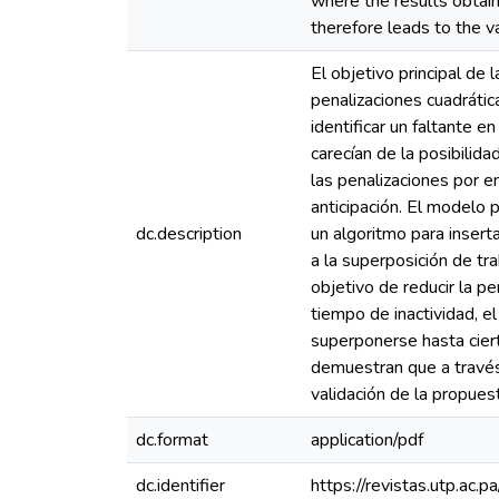
where the results obtain
therefore leads to the va
El objetivo principal de
penalizaciones cuadrática
identificar un faltante 
carecían de la posibilid
las penalizaciones por e
anticipación. El modelo 
dc.description
un algoritmo para insert
a la superposición de t
objetivo de reducir la pe
tiempo de inactividad, e
superponerse hasta ciert
demuestran que a través 
validación de la propues
dc.format
application/pdf
dc.identifier
https://revistas.utp.ac.p