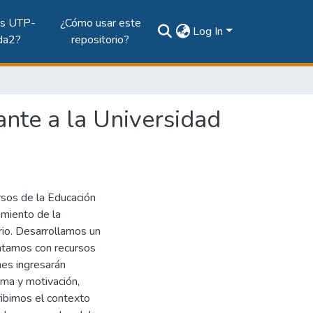
es UTP-
¿Cómo usar este
Log In
da2?
repositorio?
ante a la Universidad
ursos de la Educación
amiento de la
rio. Desarrollamos un
ntamos con recursos
nes ingresarán
ma y motivación,
ibimos el contexto