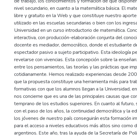
de trabajo, los conocimientos y formación de que dispone
nivel secundario, en cuanto a la matemática básica. El mat
libre y gratuito en la Web y que constituye nuestro aporte
utilizado en las escuelas secundarias o bien con los ingres
Universidad en un curso introductorio de matemática. Con
interactiva, con producción-elaboración conjunta del conoci
docente es mediador, democrático, donde el estudiante d
espectador pasivo a sujeto participativo. Esta ideología 
revelarse con vivencias. Esta concepción sobre la enseñan
entre los pensamientos, las teorías y las prácticas que 
cotidianamente. Hemos realizado experiencias desde 20
que la propuesta constituye una herramienta más para traba
formativas con que los alumnos llegan a la Universidad, en
nos concierne que es una de las principales causas que c
temprano de los estudios superiores. En cuanto al futuro,
con el paso de los años, la continuidad democrática y la ed
los jóvenes de nuestro país conseguirán esta formación im
para el acceso a niveles educativos más altos sino como 
argentinos. Este año, tras la ayuda de la Secretaría de Polí