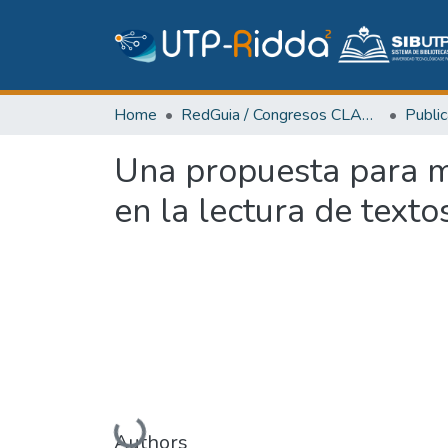
Home
RedGuia / Congresos CLABES
Una propuesta para me
en la lectura de text
Loading...
Authors