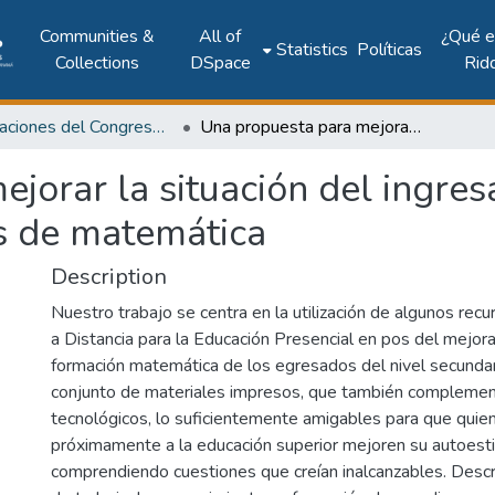
Communities &
All of
¿Qué 
Statistics
Políticas
Collections
DSpace
Rid
Publicaciones del Congreso Internacional CLABES
Una propuesta para mejorar la situación del ingresante a la Universidad en la lectura de textos de matemática
jorar la situación del ingres
os de matemática
Description
Nuestro trabajo se centra en la utilización de algunos rec
a Distancia para la Educación Presencial en pos del mejor
formación matemática de los egresados del nivel secunda
conjunto de materiales impresos, que también compleme
tecnológicos, lo suficientemente amigables para que quie
próximamente a la educación superior mejoren su autoesti
comprendiendo cuestiones que creían inalcanzables. Descr