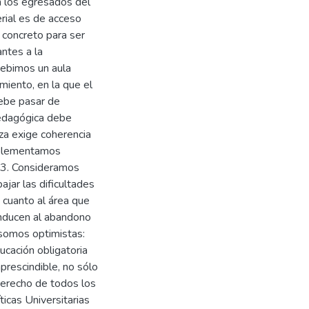
n los egresados del
erial es de acceso
 concreto para ser
antes a la
cebimos un aula
miento, en la que el
ebe pasar de
pedagógica debe
za exige coherencia
implementamos
03. Consideramos
jar las dificultades
 cuanto al área que
onducen al abandono
 somos optimistas:
ucación obligatoria
prescindible, no sólo
derecho de todos los
ticas Universitarias