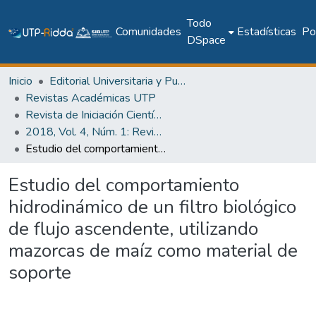
Todo
Comunidades
Estadísticas
Pol
DSpace
Inicio
Editorial Universitaria y Publicaciones Seriadas
Revistas Académicas UTP
Revista de Iniciación Científica
2018, Vol. 4, Núm. 1: Revista de Iniciación Científica
Estudio del comportamiento hidrodinámico de un filtro biológico de flujo ascendente, utilizando mazorcas de maíz como material de soporte
Estudio del comportamiento
hidrodinámico de un filtro biológico
de flujo ascendente, utilizando
mazorcas de maíz como material de
soporte