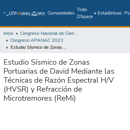
Todo
Comunidades
Estadísticas
Pol
DSpace
Inicio
Congreso Nacional de Ciencia y Tecnología – APANAC
Congreso APANAC 2023
Estudio Sísmico de Zonas Portuarias de David Mediante las Técnicas de Razón Espectral H/V (HVSR) y Refracción de Microtremores (ReMi)
Estudio Sísmico de Zonas
Portuarias de David Mediante las
Técnicas de Razón Espectral H/V
(HVSR) y Refracción de
Microtremores (ReMi)