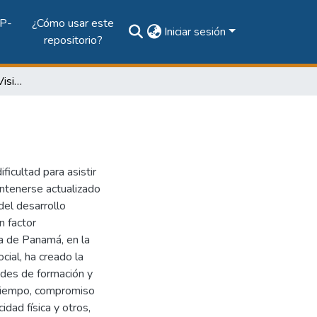
P-
¿Cómo usar este
Iniciar sesión
repositorio?
Educación Virtual: Una Visión de Inclusión
ficultad para asistir
antenerse actualizado
del desarrollo
n factor
a de Panamá, en la
ocial, ha creado la
des de formación y
 tiempo, compromiso
dad física y otros,