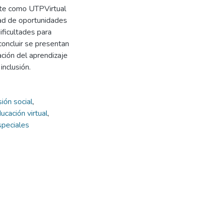
scute como UTPVirtual
dad de oportunidades
ificultades para
 concluir se presentan
ción del aprendizaje
nclusión.
sión social
,
ucación virtual
,
speciales