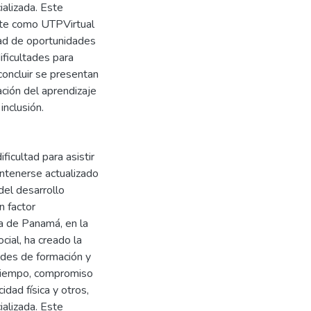
ializada. Este
scute como UTPVirtual
dad de oportunidades
ificultades para
 concluir se presentan
ción del aprendizaje
nclusión.
ficultad para asistir
antenerse actualizado
del desarrollo
n factor
a de Panamá, en la
ocial, ha creado la
des de formación y
 tiempo, compromiso
dad física y otros,
ializada. Este