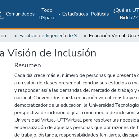
Todo
¿Qué es UT
Comunidades
Estadísticas
Políticas
DSpace
Ridda2?
Investigación Ingeniería en computación e informática
Facultad de Ingeniería de Sistemas Computacionales
a Visión de Inclusión
Resumen
Cada día crece más el número de personas que presenta di
a un salón de clases presencial, concluir sus estudios o m
y responder así a las demandas del mercado de trabajo y 
nacional. Convencidos que la educación virtual constituye u
democratizador de la educación, la Universidad Tecnológic
perspectiva de inclusión digital, como medio de inclusión s
Universidad Virtual-UTPVirtual, para resolver las necesida
especialización de aquellas personas que por razones de
de trabajo, distancia, responsabilidades familiares, discapaci