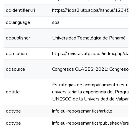
dc.identifier.uri
https://ridda2.utp.ac.pa/handle/123
dc.language
spa
dc.publisher
Universidad Tecnológica de Panamá
dc.relation
https://revistas.utp.ac.pa/index.php/c
dc.source
Congresos CLABES; 2021: Congreso 
Estrategias de acompañamiento estudiant
dc.title
universitaria: la experiencia del Prog
UNESCO de la Universidad de Valparaís
dc.type
info:eu-repo/semantics/article
dc.type
info:eu-repo/semantics/publishedVersi