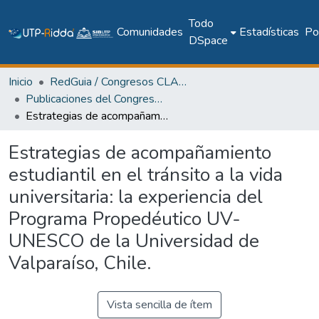
Todo
Comunidades
Estadísticas
Pol
DSpace
Inicio
RedGuia / Congresos CLABES
Publicaciones del Congreso Internacional CLABES
Estrategias de acompañamiento estudiantil en el tránsito a la vida universitaria: la experiencia del Programa Propedéutico UV-UNESCO de la Universidad de Valparaíso, Chile.
Estrategias de acompañamiento
estudiantil en el tránsito a la vida
universitaria: la experiencia del
Programa Propedéutico UV-
UNESCO de la Universidad de
Valparaíso, Chile.
Vista sencilla de ítem