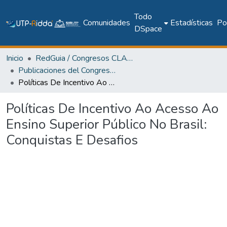
Todo
Comunidades
Estadísticas
Pol
DSpace
Inicio
RedGuia / Congresos CLABES
Publicaciones del Congreso Internacional CLABES
Políticas De Incentivo Ao Acesso Ao Ensino Superior Público No Brasil: Conquistas E Desafios
Políticas De Incentivo Ao Acesso Ao
Ensino Superior Público No Brasil:
Conquistas E Desafios