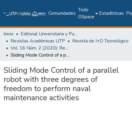
Todo
Comunidades
Estadísticas
Pol
DSpace
Inicio
Editorial Universitaria y Publicaciones Seriadas
Revistas Académicas UTP
Revista de I+D Tecnológico
Vol. 16 Núm. 2 (2020): Revista de I+D Tecnológico
Sliding Mode Control of a parallel robot with three degrees of freedom to perform naval maintenance activities
Sliding Mode Control of a parallel
robot with three degrees of
freedom to perform naval
maintenance activities