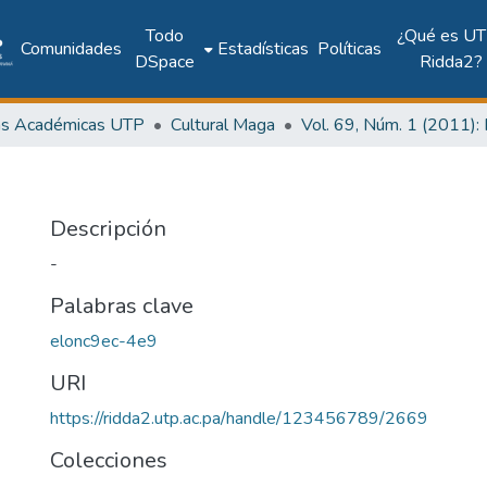
Todo
¿Qué es UT
Comunidades
Estadísticas
Políticas
DSpace
Ridda2?
as Académicas UTP
Cultural Maga
Descripción
-
Palabras clave
elonc9ec-4e9
URI
https://ridda2.utp.ac.pa/handle/123456789/2669
Colecciones