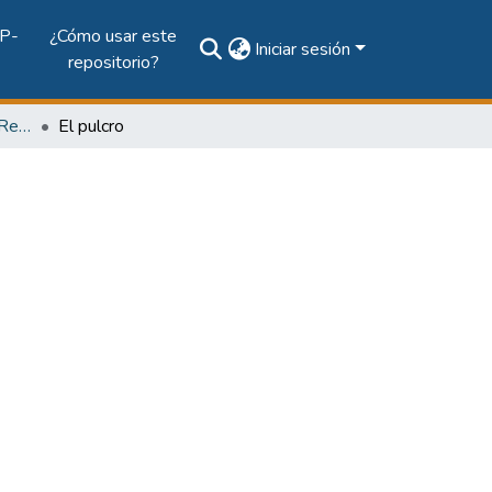
P-
¿Cómo usar este
Iniciar sesión
repositorio?
Vol. 69, Núm. 1 (2011): Revista Maga
El pulcro