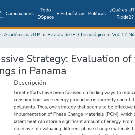
Todo
¿Qué es UT
Comunidades
Estadísticas
Políticas
DSpace
Ridda2?
as Académicas UTP
Revista de I+D Tecnológico
ssive Strategy: Evaluation o
ings in Panama
Descripción
Great efforts have been focused on finding ways to reduc
consumption, since energy production is currently one of 
pollutants. Thus, one strategy that seems to be effective 
implementation of Phase Change Materials (PCM), which d
latent heat can store a significant amount of energy. From 
objective of evaluating different phase change materials t