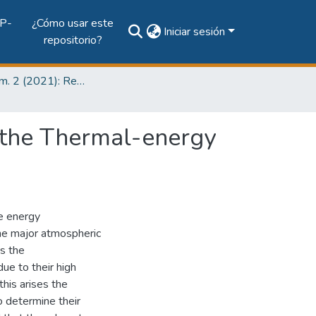
P-
¿Cómo usar este
Iniciar sesión
repositorio?
Vol. 17 Núm. 2 (2021): Revista de I+D Tecnológico
f the Thermal-energy
e energy
the major atmospheric
is the
ue to their high
this arises the
o determine their