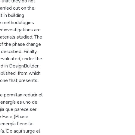
d that they do not
arried out on the
 in building
he methodologies
r investigations are
aterials studied. The
 of the phase change
described. Finally,
evaluated, under the
d in DesignBuilder,
blished, from which
 one that presents
 permitan reducir el
 energía es uno de
gia que parece ser
e Fase (Phase
energía tiene la
ía. De aquí surge el