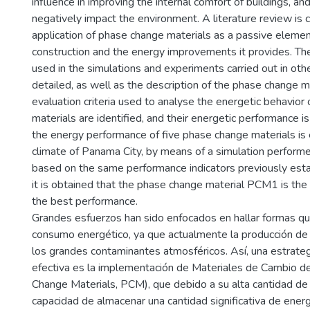
influence in improving the internal comfort of buildings, an
negatively impact the environment. A literature review is c
application of phase change materials as a passive element
construction and the energy improvements it provides. T
used in the simulations and experiments carried out in othe
detailed, as well as the description of the phase change m
evaluation criteria used to analyse the energetic behavior
materials are identified, and their energetic performance is 
the energy performance of five phase change materials is 
climate of Panama City, by means of a simulation performe
based on the same performance indicators previously esta
it is obtained that the phase change material PCM1 is the
the best performance.
Grandes esfuerzos han sido enfocados en hallar formas que
consumo energético, ya que actualmente la producción de
los grandes contaminantes atmosféricos. Así, una estrate
efectiva es la implementación de Materiales de Cambio d
Change Materials, PCM), que debido a su alta cantidad de 
capacidad de almacenar una cantidad significativa de energ