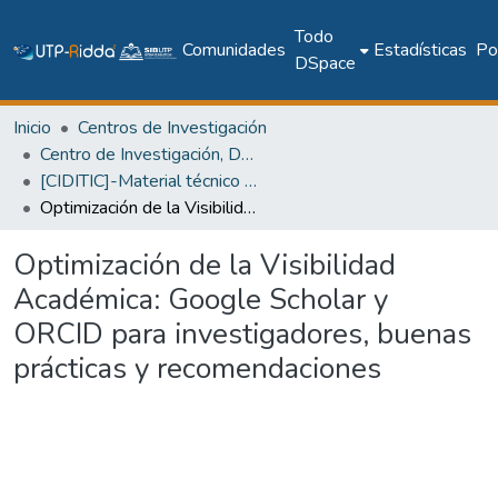
Todo
Comunidades
Estadísticas
Pol
DSpace
Inicio
Centros de Investigación
Centro de Investigación, Desarrollo e Innovación en TIC
[CIDITIC]-Material técnico o académico
Optimización de la Visibilidad Académica: Google Scholar y ORCID para investigadores, buenas prácticas y recomendaciones
Optimización de la Visibilidad
Académica: Google Scholar y
ORCID para investigadores, buenas
prácticas y recomendaciones