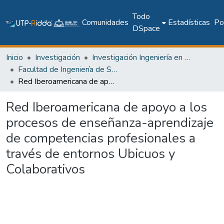
Todo
Comunidades
Estadísticas
Pol
DSpace
Inicio
Investigación
Investigación Ingeniería en computación e informática
Facultad de Ingeniería de Sistemas Computacionales
Red Iberoamericana de apoyo a los procesos de enseñanza-aprendizaje de competencias profesionales a través de entornos Ubicuos y Colaborativos
Red Iberoamericana de apoyo a los
procesos de enseñanza-aprendizaje
de competencias profesionales a
través de entornos Ubicuos y
Colaborativos