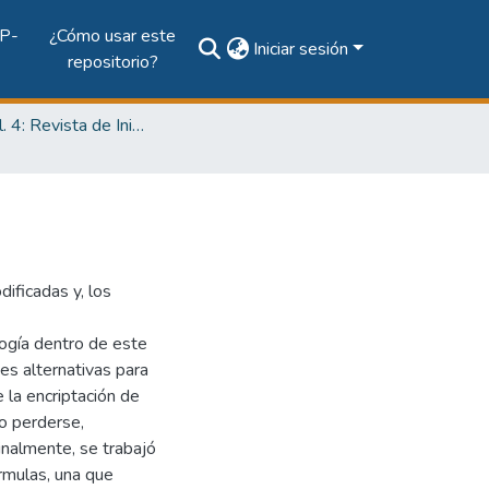
P-
¿Cómo usar este
Iniciar sesión
repositorio?
2018, Vol. 4: Revista de Iniciación Científica, Edición Especial
dificadas y, los
logía dentro de este
es alternativas para
 la encriptación de
 o perderse,
nalmente, se trabajó
rmulas, una que