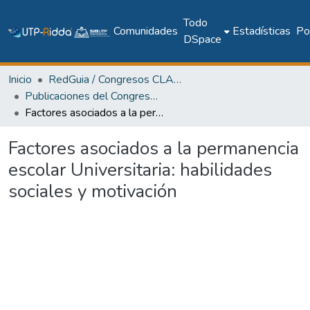
Todo
Comunidades
Estadísticas
Pol
DSpace
Inicio
RedGuia / Congresos CLABES
Publicaciones del Congreso Internacional CLABES
Factores asociados a la permanencia escolar Universitaria: habilidades sociales y motivación
Factores asociados a la permanencia
escolar Universitaria: habilidades
sociales y motivación