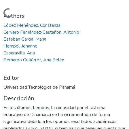
Cargando...
Authors
López Menéndez, Constanza
Cervero Fernández-Castañón, Antonio
Esteban García, María
Hempel, Johanne
Casaravilla, Ana
Bernardo Gutiérrez, Ana Belén
Editor
Universidad Tecnológica de Panamá
Descripción
En los últimos tiempos, la curiosidad por el sistema
educativo de Dinamarca se ha incrementado de forma
significativa debido a los óptimos resultados académicos
publicados (PISA, 2015), si bien hay que tener en cuenta que