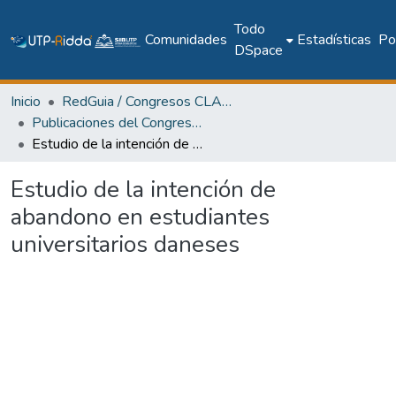
Todo
Comunidades
Estadísticas
Pol
DSpace
Inicio
RedGuia / Congresos CLABES
Publicaciones del Congreso Internacional CLABES
Estudio de la intención de abandono en estudiantes universitarios daneses
Estudio de la intención de
abandono en estudiantes
universitarios daneses