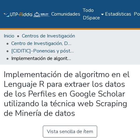
Todo
Comunidades
Estadísticas
Pol
DSpace
Inicio
Centros de Investigación
Centro de Investigación, Desarrollo e Innovación en TIC
[CIDITIC]-Ponencias y pósteres
Implementación de algoritmo en el Lenguaje R para extraer los datos de los Perfiles en Google Scholar utilizando la técnica web Scraping de Minería de datos
Implementación de algoritmo en el
Lenguaje R para extraer los datos
de los Perfiles en Google Scholar
utilizando la técnica web Scraping
de Minería de datos
Vista sencilla de ítem