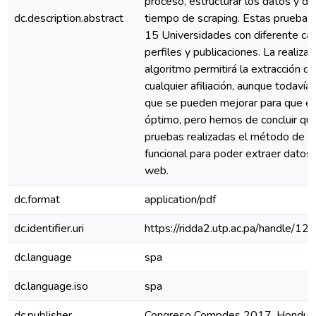
proceso, estructurar los datos y dis
dc.description.abstract
tiempo de scraping. Estas pruebas 
15 Universidades con diferente ca
perfiles y publicaciones. La realiza
algoritmo permitirá la extracción d
cualquier afiliación, aunque todaví
que se pueden mejorar para que el
óptimo, pero hemos de concluir qu
pruebas realizadas el método de w
funcional para poder extraer datos 
web.
dc.format
application/pdf
dc.identifier.uri
https://ridda2.utp.ac.pa/handle/
dc.language
spa
dc.language.iso
spa
dc.publisher
Congreso Compdes 2017, Hondur