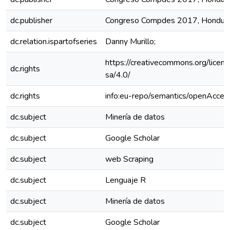
dc.publisher
Congreso Compdes 2017, Hondur
dc.relation.ispartofseries
Danny Murillo;
https://creativecommons.org/licen
dc.rights
sa/4.0/
dc.rights
info:eu-repo/semantics/openAcces
dc.subject
Minería de datos
dc.subject
Google Scholar
dc.subject
web Scraping
dc.subject
Lenguaje R
dc.subject
Minería de datos
dc.subject
Google Scholar