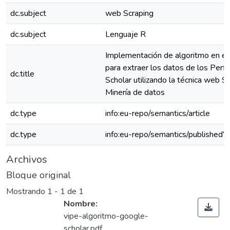
dc.subject
web Scraping
dc.subject
Lenguaje R
Implementación de algoritmo en el
para extraer los datos de los Perf
dc.title
Scholar utilizando la técnica web S
Minería de datos
dc.type
info:eu-repo/semantics/article
dc.type
info:eu-repo/semantics/publishedV
Archivos
Bloque original
Mostrando
1 - 1 de 1
Nombre:
vipe-algoritmo-google-
scholar.pdf