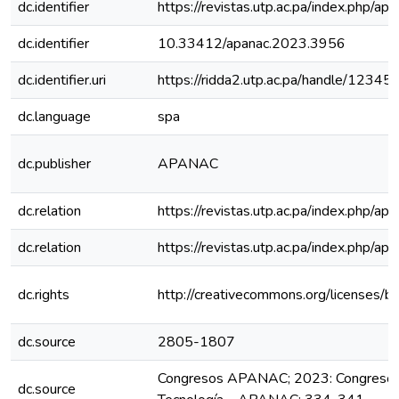
dc.identifier
https://revistas.utp.ac.pa/index.php/ap
dc.identifier
10.33412/apanac.2023.3956
dc.identifier.uri
https://ridda2.utp.ac.pa/handle/123
dc.language
spa
dc.publisher
APANAC
dc.relation
https://revistas.utp.ac.pa/index.php/a
dc.relation
https://revistas.utp.ac.pa/index.php/a
dc.rights
http://creativecommons.org/licenses/b
dc.source
2805-1807
Congresos APANAC; 2023: Congreso Na
dc.source