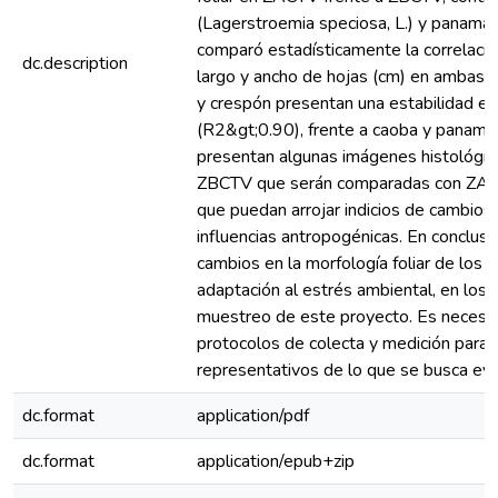
(Lagerstroemia speciosa, L.) y panamá (S
comparó estadísticamente la correlación
dc.description
largo y ancho de hojas (cm) en ambas z
y crespón presentan una estabilidad est
(R2&gt;0.90), frente a caoba y panamá
presentan algunas imágenes histológic
ZBCTV que serán comparadas con ZACTV
que puedan arrojar indicios de cambios 
influencias antropogénicas. En conclusi
cambios en la morfología foliar de los 
adaptación al estrés ambiental, en los
muestreo de este proyecto. Es necesar
protocolos de colecta y medición para
representativos de lo que se busca eva
dc.format
application/pdf
dc.format
application/epub+zip