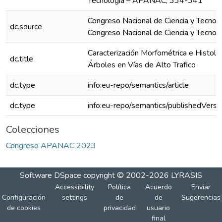
Tecnología – APANAC; 334-341
Congreso Nacional de Ciencia y Tecno
dc.source
Congreso Nacional de Ciencia y Tecn
Caracterización Morfométrica e Histoló
dc.title
Árboles en Vías de Alto Trafico
dc.type
info:eu-repo/semantics/article
dc.type
info:eu-repo/semantics/publishedVersi
Colecciones
Congreso APANAC 2023
Software DSpace
copyright © 2002-2026
LYRASIS
Accessibility
Política
Acuerdo
Enviar
Configuración
settings
de
de
Sugerencias
de cookies
privacidad
usuario
final