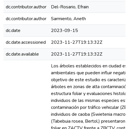
dc.contributor.author
Del-Rosario, Efrain
dc.contributor.author
Sarmiento, Aneth
dc.date
2023-09-15
dc.date.accessioned
2023-11-27T19:13:32Z
dc.date.available
2023-11-27T19:13:32Z
Los árboles establecidos en ciudad es
ambientales que pueden influir negativ
objetivo de este estudio es caracteriza
árboles en zonas de alta contaminació
estructura foliar y evaluaciones histoló
individuos de las mismas especies esta
contaminación por tráfico vehicular (Z
individuos de caoba (Swietenia macrophy
(Tabebuia rosea, Bertol.) presentaron 
foliar en ZACTV frente a ZBCTV, contra