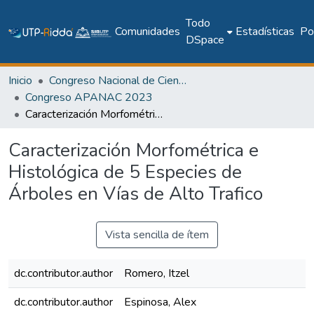
Todo
Comunidades
Estadísticas
Pol
DSpace
Inicio
Congreso Nacional de Ciencia y Tecnología – APANAC
Congreso APANAC 2023
Caracterización Morfométrica e Histológica de 5 Especies de Árboles en Vías de Alto Trafico
Caracterización Morfométrica e
Histológica de 5 Especies de
Árboles en Vías de Alto Trafico
Vista sencilla de ítem
dc.contributor.author
Romero, Itzel
dc.contributor.author
Espinosa, Alex