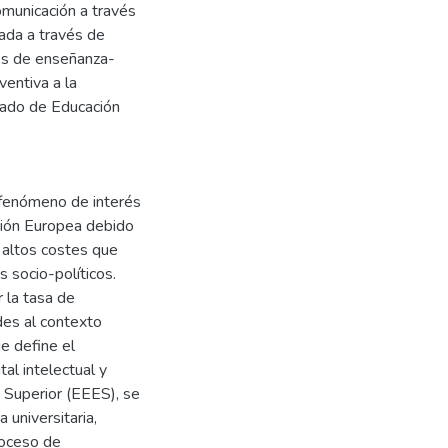
omunicación a través
tada a través de
sos de enseñanza-
ventiva a la
nado de Educación
n fenómeno de interés
nión Europea debido
s altos costes que
s socio-políticos.
 la tasa de
es al contexto
ue define el
al intelectual y
n Superior (EEES), se
 universitaria,
roceso de