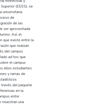
al intelectual y
n Superior (EEES), se
 universitaria,
roceso de
gración de las
ede ser aprovechada
lumno. Así, el
ón que existe entre la
ración que realizan
vés del campus
eñado ad hoc que
 sobre el campus
os ellos estudiantes
iones y ramas de
stadísticos
a través del paquete
erencias en la
campus entre
e muestran una