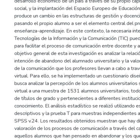
desarrollo económico de un país a través de su propio capit
social, y la implantación del Espacio Europeo de Educació
produce un cambio en las estructuras de gestión y docencia
pasando el propio alumno a ser el elemento central del p
enseñanza-aprendizaje. En este contexto, la necesaria inte
Tecnologías de la Información y la Comunicación (TIC) pu
para facilitar el proceso de comunicación entre docente y a
objetivo general de esta investigación es analizar la relaci
intención de abandono del alumnado universitario y la valo
de la comunicación que los profesores llevan a cabo a tra
virtual. Para ello, se ha implementado un cuestionario dis
busca analizar la percepción de los alumnos universitarios
virtual a una muestra de 1531 alumnos universitarios, tod
de títulos de grado y pertenecientes a diferentes instituc
conocimiento. El análisis estadístico se realizó utilizando e
descriptivos y la prueba T para muestras independientes 
SPSS v.24. Los resultados obtenidos muestran que hay dif
valoración de los procesos de comunicación a través del 
aquellos alumnos que han pensado en abandonar y los qu