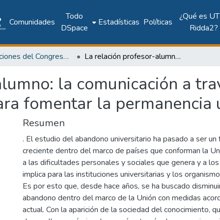
Todo
¿Qué es UT
Comunidades
Estadísticas
Políticas
DSpace
Ridda2?
Publicaciones del Congreso Internacional CLABES
La relación profesor-alumno: la comunicación a través del campus virtual como medio para fomentar la permanencia universitaria
alumno: la comunicación a tr
ra fomentar la permanencia u
Resumen
. El estudio del abandono universitario ha pasado a ser u
creciente dentro del marco de países que conforman la U
a las dificultades personales y sociales que genera y a lo
implica para las instituciones universitarias y los organismo
Es por esto que, desde hace años, se ha buscado disminuir
abandono dentro del marco de la Unión con medidas acord
actual. Con la aparición de la sociedad del conocimiento, q