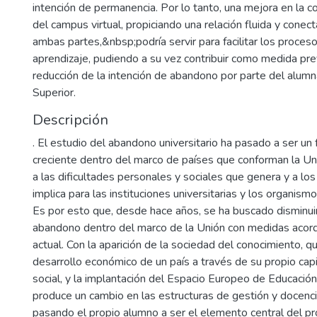
intención de permanencia. Por lo tanto, una mejora en la c
del campus virtual, propiciando una relación fluida y conec
ambas partes,&nbsp;podría servir para facilitar los proce
aprendizaje, pudiendo a su vez contribuir como medida pre
reducción de la intención de abandono por parte del alum
Superior.
Descripción
. El estudio del abandono universitario ha pasado a ser u
creciente dentro del marco de países que conforman la U
a las dificultades personales y sociales que genera y a lo
implica para las instituciones universitarias y los organismo
Es por esto que, desde hace años, se ha buscado disminuir
abandono dentro del marco de la Unión con medidas acord
actual. Con la aparición de la sociedad del conocimiento, q
desarrollo económico de un país a través de su propio capit
social, y la implantación del Espacio Europeo de Educació
produce un cambio en las estructuras de gestión y docencia
pasando el propio alumno a ser el elemento central del p