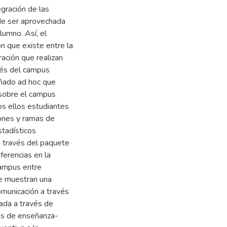
gración de las
ede ser aprovechada
lumno. Así, el
ón que existe entre la
ración que realizan
vés del campus
eñado ad hoc que
 sobre el campus
os ellos estudiantes
iones y ramas de
stadísticos
a través del paquete
erencias en la
campus entre
e muestran una
omunicación a través
tada a través de
sos de enseñanza-