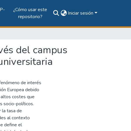
P-
¿Cómo usar este
Iniciar sesión
repositorio?
avés del campus
niversitaria
n fenómeno de interés
nión Europea debido
s altos costes que
s socio-políticos.
 la tasa de
es al contexto
ue define el