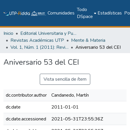
Todo
Comunidades
Estadísticas
Pol
DSpace
Inicio
Editorial Universitaria y Publicaciones Seriadas
Revistas Académicas UTP
Mente & Materia
Vol. 1, Núm. 1 (2011): Revista Mente & Materia
Aniversario 53 del CEI
Aniversario 53 del CEI
Vista sencilla de ítem
dc.contributor.author
Candanedo, Martín
dc.date
2011-01-01
dc.date.accessioned
2021-05-31T23:55:36Z