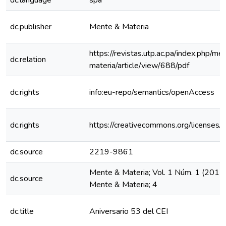
dc.language
spa
dc.publisher
Mente & Materia
https://revistas.utp.ac.pa/index.php/me
dc.relation
materia/article/view/688/pdf
dc.rights
info:eu-repo/semantics/openAccess
dc.rights
https://creativecommons.org/licenses/
dc.source
2219-9861
Mente & Materia; Vol. 1 Núm. 1 (2011)
dc.source
Mente & Materia; 4
dc.title
Aniversario 53 del CEI