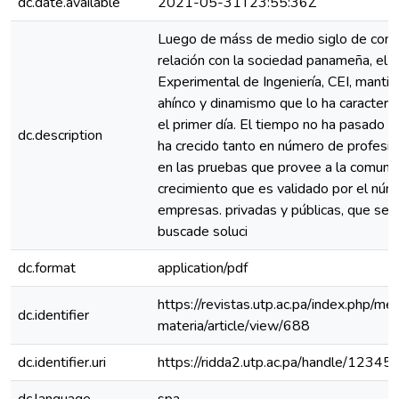
dc.date.available
2021-05-31T23:55:36Z
Luego de máss de medio siglo de cons
relación con la sociedad panameña, el 
Experimental de Ingeniería, CEI, manti
ahínco y dinamismo que lo ha caracter
el primer día. El tiempo no ha pasado e
dc.description
ha crecido tanto en número de profesi
en las pruebas que provee a la comuni
crecimiento que es validado por el núm
empresas. privadas y públicas, que se 
buscade soluci
dc.format
application/pdf
https://revistas.utp.ac.pa/index.php/me
dc.identifier
materia/article/view/688
dc.identifier.uri
https://ridda2.utp.ac.pa/handle/123