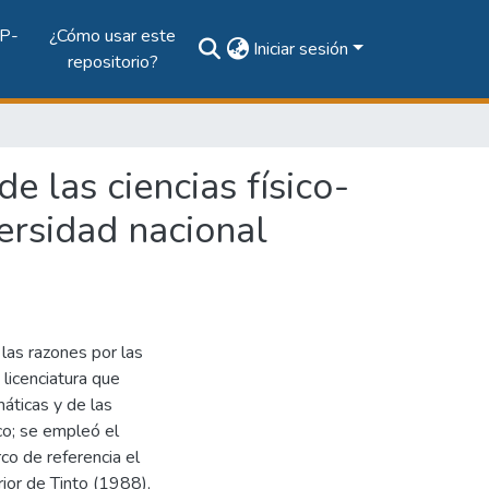
P-
¿Cómo usar este
Iniciar sesión
repositorio?
e las ciencias físico-
ersidad nacional
 las razones por las
licenciatura que
máticas y de las
co; se empleó el
o de referencia el
ior de Tinto (1988),