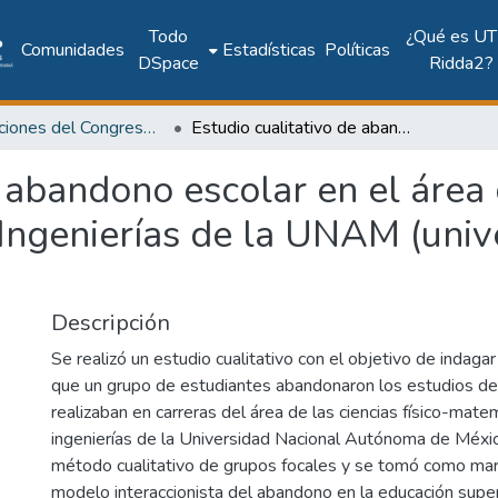
Todo
¿Qué es UT
Comunidades
Estadísticas
Políticas
DSpace
Ridda2?
Publicaciones del Congreso Internacional CLABES
Estudio cualitativo de abandono escolar en el área de las ciencias físico-matemáticas y de las Ingenierías de la UNAM (universidad nacional autónoma de México)
 abandono escolar en el área d
Ingenierías de la UNAM (univ
Descripción
Se realizó un estudio cualitativo con el objetivo de indagar
que un grupo de estudiantes abandonaron los estudios de 
realizaban en carreras del área de las ciencias físico-mate
ingenierías de la Universidad Nacional Autónoma de Méxi
método cualitativo de grupos focales y se tomó como marc
modelo interaccionista del abandono en la educación super