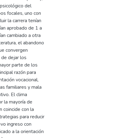
psicológico del
os focales, uno con
ir la carrera tenían
ían aprobado de 1 a
ían cambiado a otra
iteratura, el abandono
que convergen
 de dejar los
ayor parte de los
incipal razón para
ntación vocacional,
s familiares y mala
ivo. El clima
or la mayoría de
 coincide con la
trategias para reducir
evo ingreso con
cado a la orientación