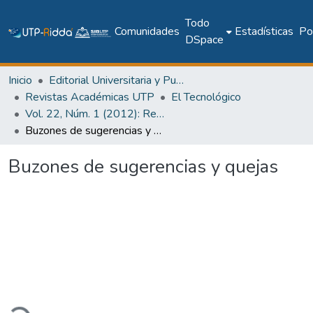
Todo
Comunidades
Estadísticas
Pol
DSpace
Inicio
Editorial Universitaria y Publicaciones Seriadas
Revistas Académicas UTP
El Tecnológico
Vol. 22, Núm. 1 (2012): Revista EL TECNOLÓGICO
Buzones de sugerencias y quejas
Buzones de sugerencias y quejas
ando...