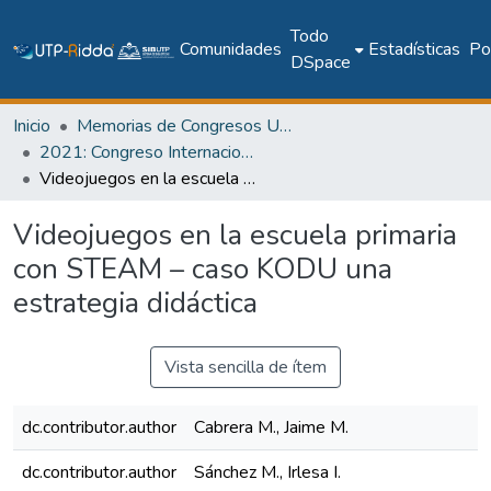
Todo
Comunidades
Estadísticas
Pol
DSpace
Inicio
Memorias de Congresos UTP
2021: Congreso Internacional en Inteligencia Ambiental, Ingeniería de Software y Salud Electrónica y Móvil – AmITIC 2021
Videojuegos en la escuela primaria con STEAM – caso KODU una estrategia didáctica
Videojuegos en la escuela primaria
con STEAM – caso KODU una
estrategia didáctica
Vista sencilla de ítem
dc.contributor.author
Cabrera M., Jaime M.
dc.contributor.author
Sánchez M., Irlesa I.