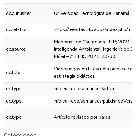
dc.publisher
Universidad Tecnológica de Panamá
dc.relation
https://revistas.utp.ac.pa/index.php/
Memorias de Congresos UTP; 2021: Co
dc.source
Inteligencia Ambiental, Ingeniería de S
Móvil – AmITIC 2021; 29-39
Videojuegos en la escuela primaria 
dc.title
estrategia didáctica
dc.type
info:eu-repo/semantics/article
dc.type
info:eu-repo/semantics/publishedVersi
dc.type
Artículo revisado por pares
Colecciones