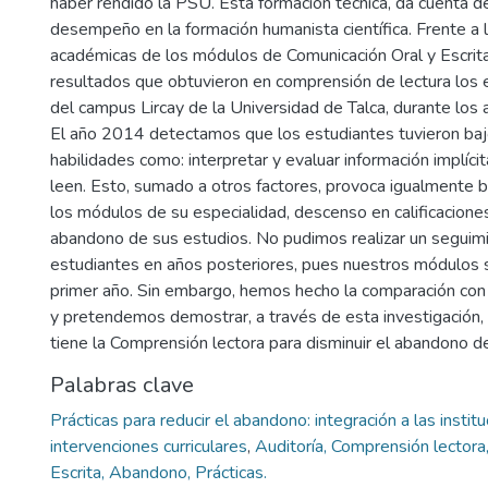
haber rendido la PSU. Esta formación técnica, da cuenta d
desempeño en la formación humanista científica. Frente a 
académicas de los módulos de Comunicación Oral y Escrita I
resultados que obtuvieron en comprensión de lectura los
del campus Lircay de la Universidad de Talca, durante lo
El año 2014 detectamos que los estudiantes tuvieron b
habilidades como: interpretar y evaluar información implíci
leen. Esto, sumado a otros factores, provoca igualmente 
los módulos de su especialidad, descenso en calificaciones
abandono de sus estudios. No pudimos realizar un seguim
estudiantes en años posteriores, pues nuestros módulos 
primer año. Sin embargo, hemos hecho la comparación con
y pretendemos demostrar, a través de esta investigación, 
tiene la Comprensión lectora para disminuir el abandono d
Palabras clave
Prácticas para reducir el abandono: integración a las instit
intervenciones curriculares
,
Auditoría, Comprensión lectora
Escrita, Abandono, Prácticas.