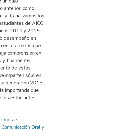
e un bajo
lo anterior, como
 y II, analizamos los
 estudiantes de AICG
s años 2014 y 2015.
ajo desempeño en
ta en los textos que
baja comprensión en
 y, finalmente,
iento de estos
se imparten sólo en
 la generación 2015
la importancia que
e los estudiantes.
uciones e
, Comunicación Oral y