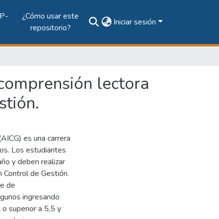
P-
¿Cómo usar este
Iniciar sesión
repositorio?
 comprensión lectora
stión.
 (AICG) es una carrera
dos. Los estudiantes
año y deben realizar
n Control de Gestión.
ne de
lgunos ingresando
 o superior a 5,5 y