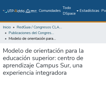
Todo
Comunidades
Estadísticas
Pol
DSpace
Inicio
RedGuia / Congresos CLABES
Publicaciones del Congreso Internacional CLABES
Modelo de orientación para la educación superior: centro de aprendizaje Campus Sur, una experiencia integradora
Modelo de orientación para la
educación superior: centro de
aprendizaje Campus Sur, una
experiencia integradora