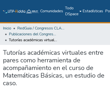
Todo
Comunidades
Estadísticas
Pol
DSpace
Inicio
RedGuia / Congresos CLABES
Publicaciones del Congreso Internacional CLABES
Tutorías académicas virtuales entre pares como herramienta de acompañamiento en el curso de Matemáticas Básicas, un estudio de caso.
Tutorías académicas virtuales entre
pares como herramienta de
acompañamiento en el curso de
Matemáticas Básicas, un estudio de
caso.