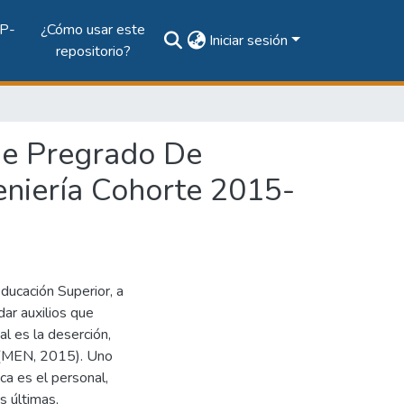
P-
¿Cómo usar este
Iniciar sesión
repositorio?
De Pregrado De
eniería Cohorte 2015-
ducación Superior, a
dar auxilios que
al es la deserción,
s (MEN, 2015). Uno
ca es el personal,
s últimas,