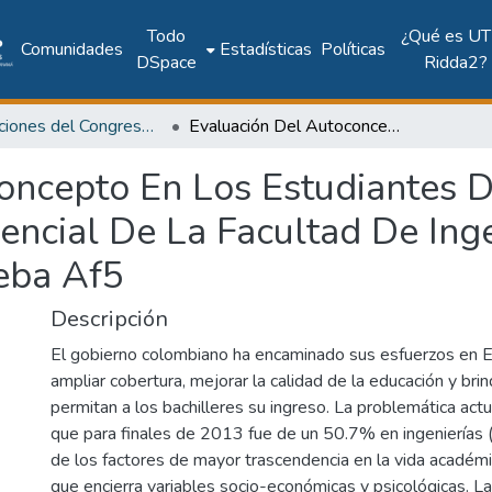
Todo
¿Qué es UT
Comunidades
Estadísticas
Políticas
DSpace
Ridda2?
Publicaciones del Congreso Internacional CLABES
Evaluación Del Autoconcepto En Los Estudiantes De Pregrado De Primer Semestre Presencial De La Facultad De Ingeniería Cohorte 2015-1 A Través De La Prueba Af5
oncepto En Los Estudiantes 
encial De La Facultad De Ing
eba Af5
Descripción
El gobierno colombiano ha encaminado sus esfuerzos en E
ampliar cobertura, mejorar la calidad de la educación y brin
permitan a los bachilleres su ingreso. La problemática actu
que para finales de 2013 fue de un 50.7% en ingeniería
de los factores de mayor trascendencia en la vida académi
que encierra variables socio-económicas y psicológicas. La