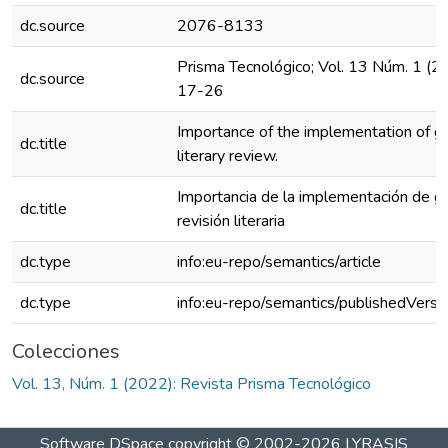
dc.source
2076-8133
Prisma Tecnológico; Vol. 13 Núm. 1 (2
dc.source
17-26
Importance of the implementation of g
dc.title
literary review.
Importancia de la implementación de 
dc.title
revisión literaria
dc.type
info:eu-repo/semantics/article
dc.type
info:eu-repo/semantics/publishedVersi
Colecciones
Vol. 13, Núm. 1 (2022): Revista Prisma Tecnológico
Software DSpace
copyright © 2002-2026
LYRASIS