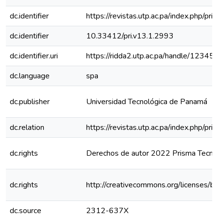
dc.identifier
https://revistas.utp.ac.pa/index.php/pr
dc.identifier
10.33412/pri.v13.1.2993
dc.identifier.uri
https://ridda2.utp.ac.pa/handle/123
dc.language
spa
dc.publisher
Universidad Tecnológica de Panamá
dc.relation
https://revistas.utp.ac.pa/index.php/p
dc.rights
Derechos de autor 2022 Prisma Tecno
dc.rights
http://creativecommons.org/licenses/b
dc.source
2312-637X