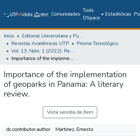
Todo
Comunidades
Estadísticas
Pol
DSpace
Inicio
Editorial Universitaria y Publicaciones Seriadas
Revistas Académicas UTP
Prisma Tecnológico
Vol. 13, Núm. 1 (2022): Revista Prisma Tecnológico
Importance of the implementation of geoparks in Panama: A literary review.
Importance of the implementation
of geoparks in Panama: A literary
review.
Vista sencilla de ítem
dc.contributor.author
Martinez, Ernesto