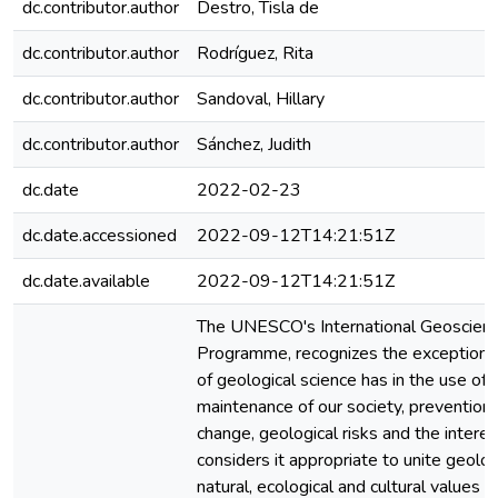
dc.contributor.author
Destro, Tisla de
dc.contributor.author
Rodríguez, Rita
dc.contributor.author
Sandoval, Hillary
dc.contributor.author
Sánchez, Judith
dc.date
2022-02-23
dc.date.accessioned
2022-09-12T14:21:51Z
dc.date.available
2022-09-12T14:21:51Z
The UNESCO's International Geoscien
Programme, recognizes the exceptiona
of geological science has in the use of 
maintenance of our society, prevention o
change, geological risks and the interest 
considers it appropriate to unite geol
natural, ecological and cultural values ​