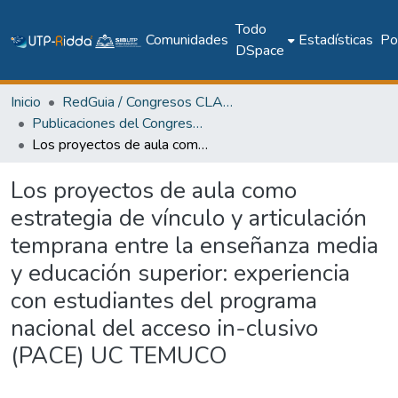
Todo
Comunidades
Estadísticas
Pol
DSpace
Inicio
RedGuia / Congresos CLABES
Publicaciones del Congreso Internacional CLABES
Los proyectos de aula como estrategia de vínculo y articulación temprana entre la enseñanza media y educación superior: experiencia con estudiantes del programa nacional del acceso in-clusivo (PACE) UC TEMUCO
Los proyectos de aula como
estrategia de vínculo y articulación
temprana entre la enseñanza media
y educación superior: experiencia
con estudiantes del programa
nacional del acceso in-clusivo
(PACE) UC TEMUCO