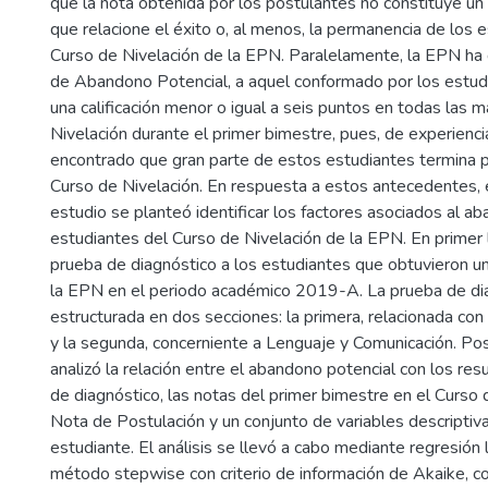
que la nota obtenida por los postulantes no constituye un 
que relacione el éxito o, al menos, la permanencia de los 
Curso de Nivelación de la EPN. Paralelamente, la EPN ha
de Abandono Potencial, a aquel conformado por los estud
una calificación menor o igual a seis puntos en todas las 
Nivelación durante el primer bimestre, pues, de experienci
encontrado que gran parte de estos estudiantes termina 
Curso de Nivelación. En respuesta a estos antecedentes, 
estudio se planteó identificar los factores asociados al a
estudiantes del Curso de Nivelación de la EPN. En primer l
prueba de diagnóstico a los estudiantes que obtuvieron u
la EPN en el periodo académico 2019-A. La prueba de di
estructurada en dos secciones: la primera, relacionada co
y la segunda, concerniente a Lenguaje y Comunicación. Po
analizó la relación entre el abandono potencial con los res
de diagnóstico, las notas del primer bimestre en el Curso d
Nota de Postulación y un conjunto de variables descriptiv
estudiante. El análisis se llevó a cabo mediante regresión l
método stepwise con criterio de información de Akaike, co