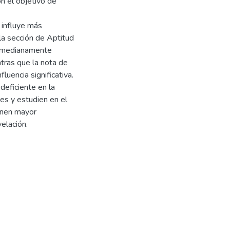
n el objetivo de
 influye más
la sección de Aptitud
e medianamente
ntras que la nota de
luencia significativa.
deficiente en la
s y estudien en el
enen mayor
elación.