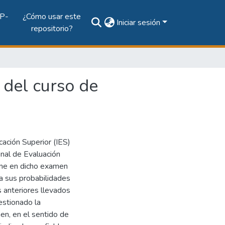
P-
¿Cómo usar este
Iniciar sesión
repositorio?
 del curso de
cación Superior (IES)
nal de Evaluación
iene en dicho examen
a sus probabilidades
 anteriores llevados
estionado la
en, en el sentido de