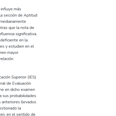
 influye más
la sección de Aptitud
e medianamente
ntras que la nota de
luencia significativa.
deficiente en la
s y estudien en el
enen mayor
elación.
cación Superior (IES)
nal de Evaluación
iene en dicho examen
a sus probabilidades
 anteriores llevados
estionado la
en, en el sentido de