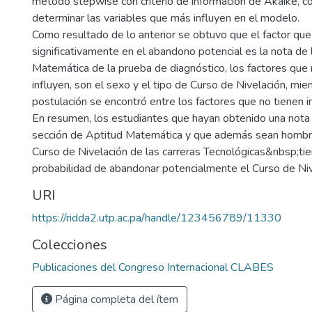
método stepwise con criterio de información de Akaike, co
determinar las variables que más influyen en el modelo.
Como resultado de lo anterior se obtuvo que el factor que
significativamente en el abandono potencial es la nota de 
Matemática de la prueba de diagnóstico, los factores qu
influyen, son el sexo y el tipo de Curso de Nivelación, mie
postulación se encontró entre los factores que no tienen inf
En resumen, los estudiantes que hayan obtenido una nota 
sección de Aptitud Matemática y que además sean hombre
Curso de Nivelación de las carreras Tecnológicas&nbsp;ti
probabilidad de abandonar potencialmente el Curso de Niv
URI
https://ridda2.utp.ac.pa/handle/123456789/11330
Colecciones
Publicaciones del Congreso Internacional CLABES
Página completa del ítem