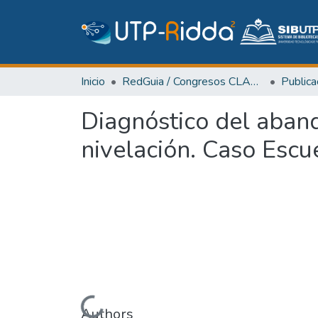
Inicio
RedGuia / Congresos CLABES
Diagnóstico del aband
nivelación. Caso Escu
Cargando...
Authors