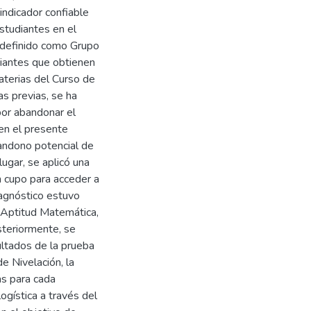
indicador confiable
estudiantes en el
 definido como Grupo
iantes que obtienen
materias del Curso de
as previas, se ha
por abandonar el
en el presente
bandono potencial de
ugar, se aplicó una
n cupo para acceder a
agnóstico estuvo
n Aptitud Matemática,
steriormente, se
ultados de la prueba
e Nivelación, la
as para cada
ogística a través del