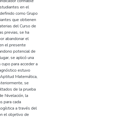
indicador confiable
estudiantes en el
 definido como Grupo
iantes que obtienen
materias del Curso de
as previas, se ha
por abandonar el
en el presente
bandono potencial de
ugar, se aplicó una
n cupo para acceder a
agnóstico estuvo
n Aptitud Matemática,
steriormente, se
ultados de la prueba
e Nivelación, la
as para cada
ogística a través del
n el objetivo de