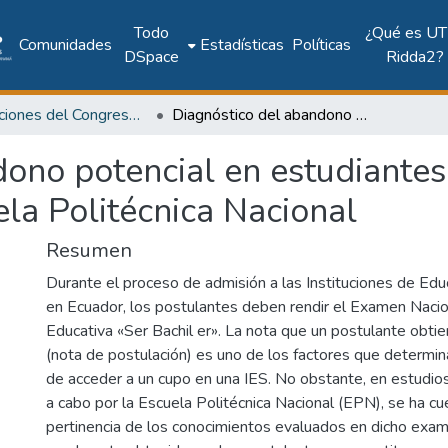
Todo
¿Qué es UT
Comunidades
Estadísticas
Políticas
DSpace
Ridda2?
Publicaciones del Congreso Internacional CLABES
Diagnóstico del abandono potencial en estudiantes del curso de nivelación. Caso Escuela Politécnica Nacional
ono potencial en estudiantes
ela Politécnica Nacional
Resumen
Durante el proceso de admisión a las Instituciones de Edu
en Ecuador, los postulantes deben rendir el Examen Nacio
Educativa «Ser Bachil er». La nota que un postulante obt
(nota de postulación) es uno de los factores que determin
de acceder a un cupo en una IES. No obstante, en estudios
a cabo por la Escuela Politécnica Nacional (EPN), se ha cu
pertinencia de los conocimientos evaluados en dicho exam