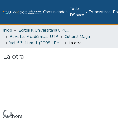
Todo
Comunidades
Estadísticas
Pol
DSpace
Inicio
Editorial Universitaria y Publicaciones Seriadas
Revistas Académicas UTP
Cultural Maga
Vol. 63, Núm. 1 (2009): Revista Maga
La otra
La otra
Cargando...
Authors