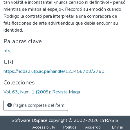
tan volátil e inconstante! -¡nunca cerrado ni definitivo! - pensó
mientras se miraba al espejo-. Recordó su emoción cuando
Rodrigo la contrató para interpretar a una compradora de
falsificaciones de arte advirtiéndole que debía encubrir su
identidad.
Palabras clave
otra
URI
https://ridda2.utp.ac.pa/handle/123456789/2760
Colecciones
Vol. 63, Núm. 1 (2009): Revista Maga
Página completa del ítem
Software DSpace
copyright © 2002-2026
LYRASIS
Accessibility
Política
Acuerdo
Enviar